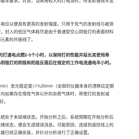
的基本要求。并且，当采用较大的灯电流时，所发射谱线半宽
电位以便具有更高的发射强度。只用于氖气的发射线与被测
短，封入的低压气体耗尽是由于普通型空心阴极灯的表面材料
测元素的共振线了。
的灯通电点燃2-3个小时，以保持灯的性能并延长其使用寿
心阴极灯的阴极和阳极反接后在规定的工作电流通电半小时。
n）发光稳定度≤1%30min（全部的仪器本身的漂移应定期
灯内如果存在惰性气体以外的杂质气体时，将使灯的发射减
好。
统处于未就绪状态。开始分析之后，系统预期在开始分析后
就绪状态，便会生成错误消息。可能原因，连接到遥控线上的
仪器已经正确安装，并针对分析进行了正确设置。