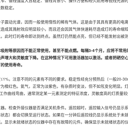
度窄、谱线强度大且稳定、谱线背景小、操作方便和经久耐用等锐线光源
读数稳定。
震动光谱，因而一般使用惰性的稀有气体。这是由于其具有更高的电离
仅造成其溅射效应明显较小，而且还会因其气体快速耗尽造成灯的寿命缩
电，此时灯的寿命即达到终点。虽然灯仍然能点亮，但已经不能发射出被
吸附等原因而不能正常使用，甚至不能点燃。每隔3-4个月，应将不常用
噪声增大和灵敏度下降。在这种情况下可用激活器加以激活。或者把硒空
灯的使用寿命。
，注意不同的元素有不同的要求。稳定性经充分预热后（一般20-30mi
常为橙红色。氦气，正常为淡紫色，有杂质时变淡，但不如氖变化明显。
和工作曲线弯曲，通常测定某一元素测定的特征浓度，灵敏度高的灯质量较
。检查外接仪器是否满足关机条件。遥控超时，遥控输入信号仍显示系
绪状态）都会切换至运行状态。如果在一分钟后遥控线仍显示系统处于未
缆。显示未就绪状态的仪器中存在有故障的元件。确保显示未就绪状态的