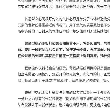
气体密度低，自吸变宽也不存在，基本满足发射谱线的半宽
度变宽和谱线强度增高，此时检测器的负高压降低，吸光度
普通型空心阴极灯封入的气体必须是单分子气体以避免分子
元素的发射线非常接近的情况下。用于氦气的质量数较低不
吸收造成的。当封入的气体压力低于规定值时则无法持续放
普通型空心阴极灯如果长期搁置不用，将会因漏气、气体
命。使用一段时间以后会衰老，致使发光不稳，强度减弱，
在经过激活处理后其使用性能在一定程度上得到复原，延长
程序操作仪器将会自动显示，背景共振线两侧的背景强度≤1%
检查点燃空心阴极灯，观看灯的辉光颜色。充氖气的灯，正
弱，甚至出现分子线或“背景发射”，结果使测定灵敏度下降
普通型空心阴极灯通过与系统的遥控连接关闭一个外接仪器
一分钟之内所有的未就绪状态（例如检测器平衡期间的未就
某台仪器处于未就绪状态。遥控电缆出现故障。更换遥控电