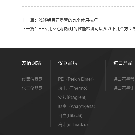
上一篇：浅谈镀层石墨管的九个使用技巧
下一篇：PE专用空心阴极灯的性能检测可以从以下几个方面
友情网站
仪器品牌
进口产品
仪器信息网
PE（Perkin Elmer）
进口石墨管
化工仪器网
热电（Thermo）
进口石墨锥
安捷伦(Agilent)
耶拿（Analytikjena）
日立(Hitachi)
岛津(shimadzu)