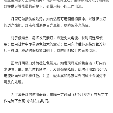
器提供足够能量的前提下，尽量用较小的工作电流。
灯窗切勿损伤或沾污，如有沾污可用酒精棉擦净，以确保良好
的透光性能。灯点亮后避免目光直视，以防紫外光伤目。
对于低熔点、易挥发元素灯，应避免大电流、长时间连续使
用；使用过程中尽量避免较大的震动；使用完毕后必须待灯管冷却
后再移动，移动时保持窗口朝上，以防止阴极灯内元素倒出。
正常灯阴极口外为橙红色氖光。如发现辉光颜色变淡（灯内有
少许氢、氧、氮气体的影响），发射强度降低，此时可用25-30mA
电流反向处理至橙红色。注意：碱金属和除镁以外的碱土金属灯不
可反向处理。
为了延长灯的使用寿命，每隔一定时间（3个月左右）在额定工
作电流下点亮1小时左右时间。