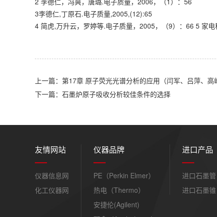
2 李德仁，冯爽，唐璐.电子质量，2006，（1）：56
3李德仁,丁原石.电子质量,2005,(12):65
4 简虎,万升云，罗婷等.电子质量，2005，（9）：66 5 家电科技,
上一篇：第17章 原子荧光光谱分析的应用（闫军、吕萍、高
下一篇：石墨炉原子吸收分析较佳条件的选择
友情网站
仪器品牌
进口产品
仪器信息网
PE（Perkin Elmer）
进口石墨管
化工仪器网
热电（Thermo）
进口石墨锥
安捷伦(Agilent)