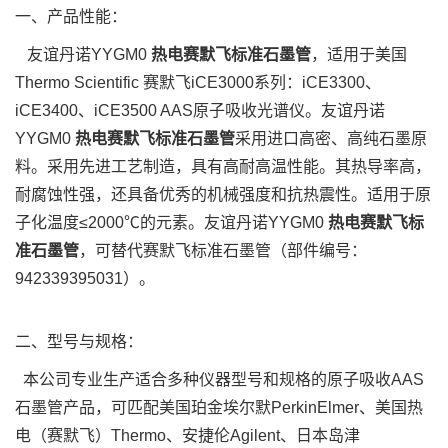
一、产品性能：
友谊丹诺YYGM0
热电
赛默飞标准石墨管
，适用于美国
Thermo Scientific 赛默飞iCE3000系列：iCE3300、
iCE3400、iCE3500 AAS原子吸收光谱仪。友谊丹诺
YYGM0
热电赛默飞标准石墨管
采用进口高密、高纯石墨原
料。采用先进工艺制造，具有高耐高温性能。其热导率高，
耐腐蚀性强，还具备优秀的机械强度和抗热震性。适用于原
子化温度≤2000℃的元素。友谊丹诺YYGM0
热电
赛默飞标
准石墨管
，可替代赛默飞标准石墨管（部件编号：
942339395031）。
二、型号与规格：
本公司专业生产适合多种仪器型号和规格的原子吸收AAS
石墨管产品，可匹配美国珀金埃尔默PerkinElmer、美国热
电（赛默飞）Thermo、安捷伦Agilent、日本岛津