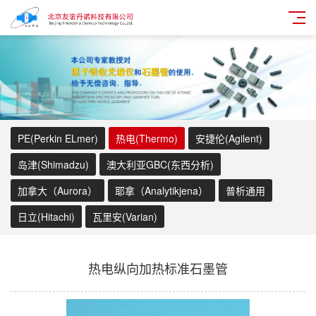
PE(Perkin ELmer)
热电(Thermo)
安捷伦(Agilent)
岛津(Shimadzu)
澳大利亚GBC(东西分析)
加拿大（Aurora）
耶拿（Analytikjena）
普析通用
日立(Hitachi)
瓦里安(Varian)
热电纵向加热标准石墨管