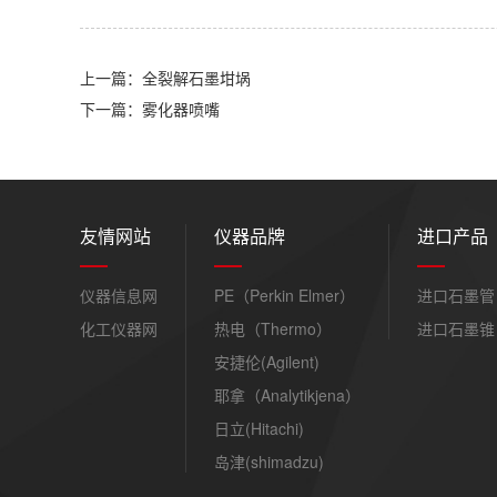
上一篇：全裂解石墨坩埚
下一篇：雾化器喷嘴
友情网站
仪器品牌
进口产品
仪器信息网
PE（Perkin Elmer）
进口石墨管
化工仪器网
热电（Thermo）
进口石墨锥
安捷伦(Agilent)
耶拿（Analytikjena）
日立(Hitachi)
岛津(shimadzu)