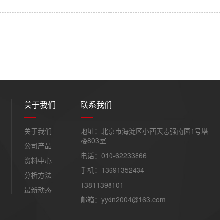
关于我们
联系我们
关于我们
地址：北京市海淀区小西天志强南园1号塔
楼803室
公司产品
电话：010-62233866
资料中心
手机：13691352434
分析方法
13811398101
最新动态
邮箱：yydn2004@163.com