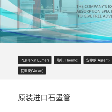
PE(Perkin ELmer)
热电(Thermo)
安捷伦(Agilent)
瓦里安(Varian)
原装进口石墨管