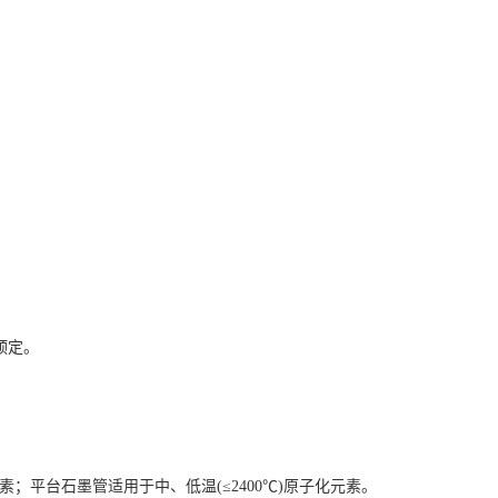
预定。
素；平台石墨管适用于中、低温(≤2400℃)原子化元素。