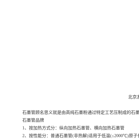
北京
石墨管顾名思义就是由高纯石墨粉通过特定工艺压制成的石
石墨管品牌
1、按加热方式分：纵向加热石墨管、横向加热石墨管
2、按性能分：普通石墨管(非热解)适用于低温(≤2000℃)原