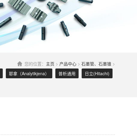
您的位置：
主页
>
产品中心
>
石墨管、石墨锥
>
耶拿（Analytikjena）
普析通用
日立(Hitachi)